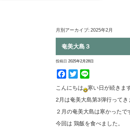
月別アーカイブ:
2025年2月
奄美大島３
投稿日
2025年2月28日
Facebook
Twitter
Line
こんにちは
寒い日が続きま
2月は奄美大島第3
弾行ってき
２月の奄美大島は寒かったで
今回は 鶏飯を食べました。